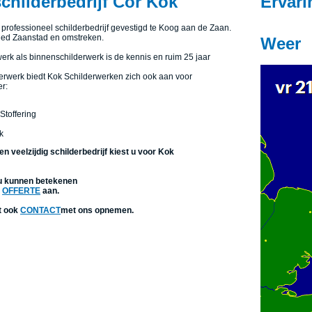
childerbedrijf Cor Kok
Ervar
professioneel schilderbedrijf gevestigd te Koog aan de Zaan.
ed Zaanstad en omstreken.
Weer
erk als binnenschilderwerk is de kennis en ruim 25 jaar
derwerk biedt Kok Schilderwerken zich ook aan voor
r:
Stoffering
k
en veelzijdig schilderbedrijf kiest u voor Kok
 u kunnen betekenen
n
OFFERTE
aan.
t ook
CONTACT
met ons opnemen.