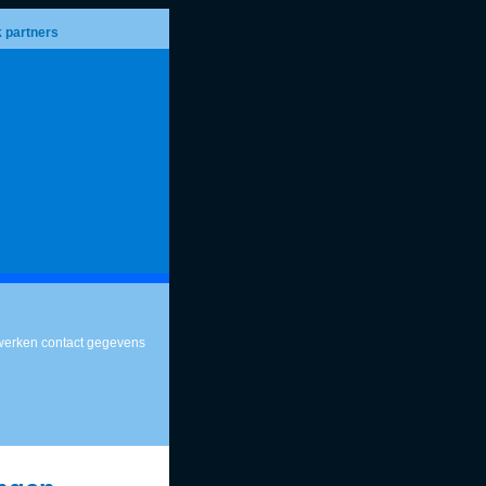
k partners
werken contact gegevens