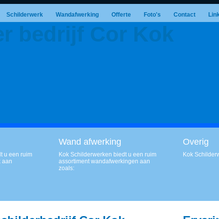
Schilderwerk
Wandafwerking
Offerte
Foto's
Contact
Lin
er bedrijf Cor Kok
Wand afwerking
Overig
t u een ruim
Kok Schilderwerken biedt u een ruim
Kok Schilder
k aan
assortiment wandafwerkingen aan
zoals: