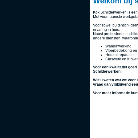
Welkom bij s
Kok Schilderwerken is een 
Met voornaamste werkgebi
Voor zowel buitenschilderw
ervaring in huis.
Naast professioneel schil
andere diensten, waaronde
Wandafwerking
Vloerbedekking en 
Houtrot reparatie
Glaswerk en Kitwer
Voor een kwalitatief goed 
Schilderwerken!
Wilt u weten wat we voor
vraag dan vrijblijvend ee
Voor meer informatie kun