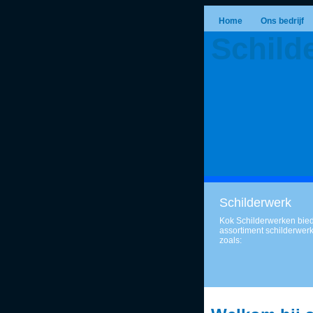
Home
Ons bedrijf
Schild
Schilderwerk
Kok Schilderwerken bied
assortiment schilderwer
zoals: